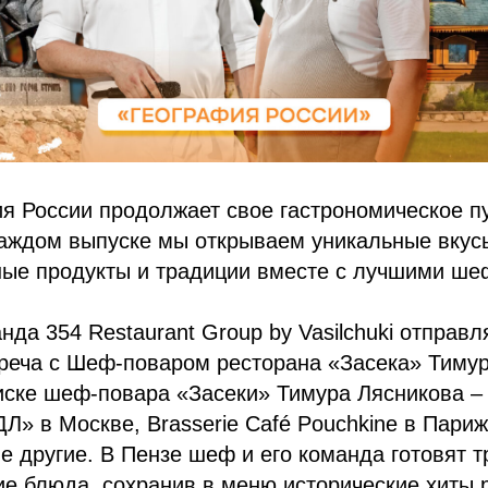
я России продолжает свое гастрономическое п
каждом выпуске мы открываем уникальные вкус
ные продукты и традиции вместе с лучшими ше
нда 354 Restaurant Group by Vasilchuki отправл
треча с Шеф-поваром ресторана «Засека» Тиму
иске шеф-повара «Засеки» Тимура Лясникова – 
ДЛ» в Москве, Brasserie Café Pouchkine в Париж
е другие. В Пензе шеф и его команда готовят 
ие блюда, сохранив в меню исторические хиты 