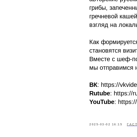
грибы, запеченн
гречневой кашей
взгляд на локал
Как формируетс
становятся визи
Вместе с шеф-п
мы отправимся н
ВК
: https://vkv
Rutube
: https:/
YouTube
: https
2025-03-02 16:15
ГАС