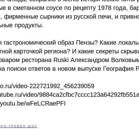
ые в сметанном соусе по рецепту 1978 года, ба
, фирменные сырники из русской печи, и привн
ьные продукты.
я гастрономический образ Пензы? Какие локал
тной карточкой региона? И какие секреты скрыв
оваром ресторана Ruski Александром Волков
а поиски ответов в новом выпуске География Р
ideo.ru/video-222721992_456239059
/rutube.ru/video/9884ca2cfbc7cccc123a64292fb551
://youtu.be/wFeLCRaePFI
ТРО-ТРЕВЕЛ ШОУ