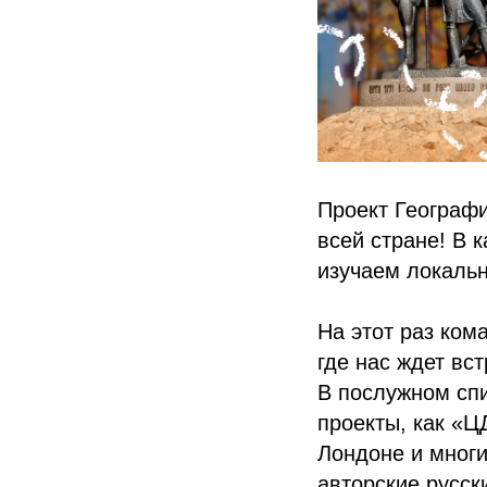
Проект Географи
всей стране! В 
изучаем локаль
На этот раз кома
где нас ждет вс
В послужном сп
проекты, как «Ц
Лондоне и многи
авторские русск