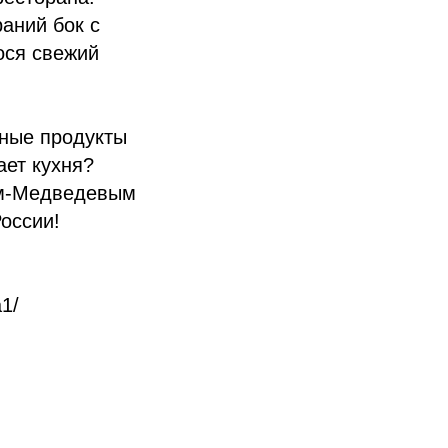
раний бок с
ося свежий
ьные продукты
ает кухня?
ым-Медведевым
оссии!
a1/