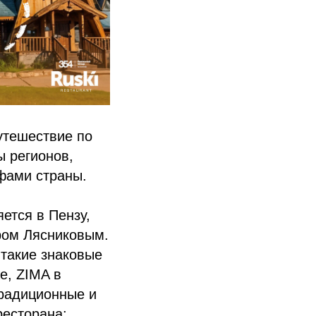
утешествие по
ы регионов,
фами страны.
яется в Пензу,
ром Лясниковым.
такие знаковые
е, ZIMA в
традиционные и
ресторана: