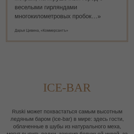
веселыми гирляндами
многокилометровых пробок…»
Дарья Цивина, «Коммерсантъ»
ICE-BAR
Ruski может похвастаться самым высотным
ледяным баром (ice-bar) в мире: здесь гости,
облаченные в шубы из натурального меха,
могут выпить водки, закусив белужьей икрой, за